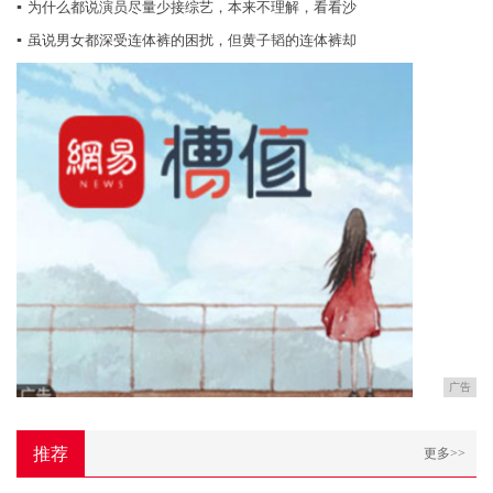
▪
为什么都说演员尽量少接综艺，本来不理解，看看沙
▪
虽说男女都深受连体裤的困扰，但黄子韬的连体裤却
广告
推荐
更多>>