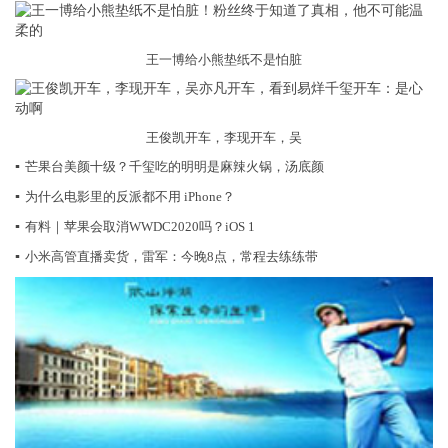
王一博给小熊垫纸不是怕脏
王俊凯开车，李现开车，吴
▪
芒果台美颜十级？千玺吃的明明是麻辣火锅，汤底颜
▪
为什么电影里的反派都不用 iPhone？
▪
有料｜苹果会取消WWDC2020吗？iOS 1
▪
小米高管直播卖货，雷军：今晚8点，常程去练练带