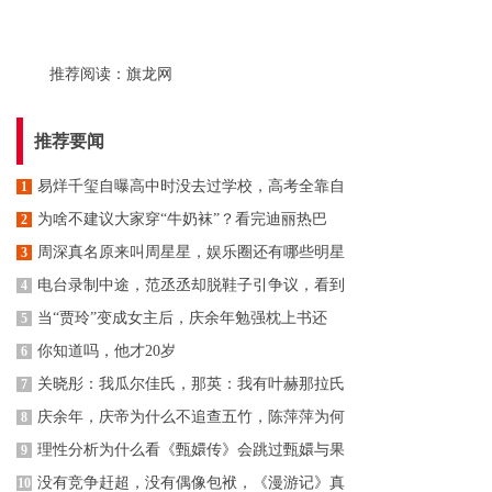
推荐阅读：
旗龙网
推荐要闻
易烊千玺自曝高中时没去过学校，高考全靠自
1
为啥不建议大家穿“牛奶袜”？看完迪丽热巴
2
周深真名原来叫周星星，娱乐圈还有哪些明星
3
电台录制中途，范丞丞却脱鞋子引争议，看到
4
当“贾玲”变成女主后，庆余年勉强枕上书还
5
你知道吗，他才20岁
6
关晓彤：我瓜尔佳氏，那英：我有叶赫那拉氏
7
庆余年，庆帝为什么不追查五竹，陈萍萍为何
8
理性分析为什么看《甄嬛传》会跳过甄嬛与果
9
没有竞争赶超，没有偶像包袱，《漫游记》真
10