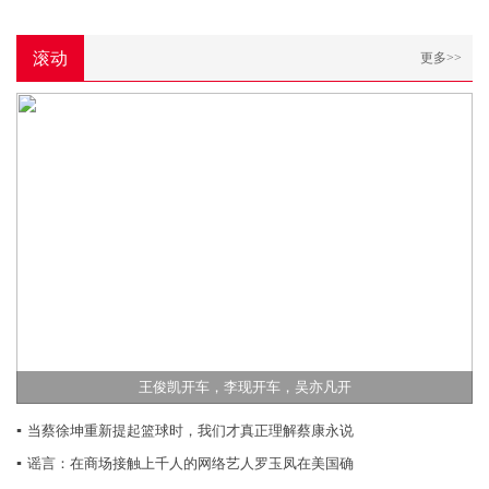
滚动
更多>>
王俊凯开车，李现开车，吴亦凡开
▪
当蔡徐坤重新提起篮球时，我们才真正理解蔡康永说
▪
谣言：在商场接触上千人的网络艺人罗玉凤在美国确