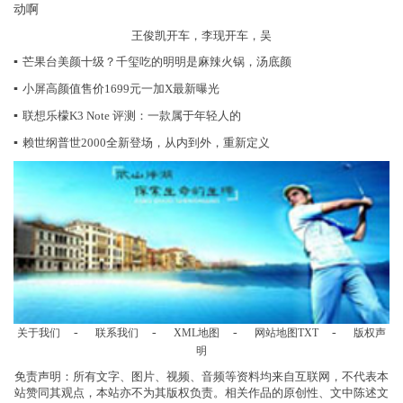
王俊凯开车，李现开车，吴
▪
芒果台美颜十级？千玺吃的明明是麻辣火锅，汤底颜
▪
小屏高颜值售价1699元一加X最新曝光
▪
联想乐檬K3 Note 评测：一款属于年轻人的
▪
赖世纲普世2000全新登场，从内到外，重新定义
-
-
-
-
关于我们
联系我们
XML地图
网站地图
TXT
版权声
明
免责声明：所有文字、图片、视频、音频等资料均来自互联网，不代表本
站赞同其观点，本站亦不为其版权负责。相关作品的原创性、文中陈述文