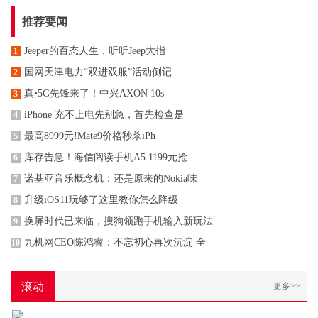
推荐要闻
Jeeper的百态人生，听听Jeep大指
1
国网天津电力“双进双服”活动侧记
2
真•5G先锋来了！中兴AXON 10s
3
iPhone 充不上电先别急，首先检查是
4
最高8999元!Mate9价格秒杀iPh
5
库存告急！海信阅读手机A5 1199元抢
6
诺基亚音乐概念机：还是原来的Nokia味
7
升级iOS11玩够了这里教你怎么降级
8
换屏时代已来临，搜狗领跑手机输入新玩法
9
九机网CEO陈鸿睿：不忘初心再次沉淀 全
10
滚动
更多>>