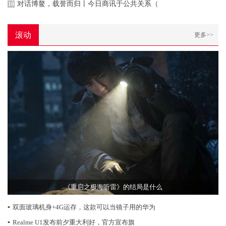
对话博鳌，载誉而归丨今日商讯于公共关系（
10
滚动
更多>>
《重启之极海听雷》的结局是什么
▪
双面玻璃机身+4G运存，这款可以当镜子用的华为
▪
Realme U1发布前夕重大利好，官方宣布旗