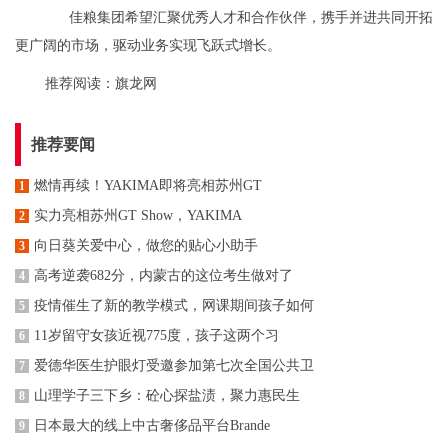
佳粮集团希望汇聚优秀人才和合作伙伴，携手并进共同开拓
更广阔的市场，驱动业务实现飞跃式增长。
推荐阅读：
旗龙网
推荐要闻
燃情再续！YAKIMA即将亮相苏州GT
1
实力亮相苏州GT Show，YAKIMA
2
向日葵关爱中心，做您的贴心小助手
3
高考逆袭682分，内蒙古的这位考生做对了
4
疫情催生了新的教学模式，网课期间孩子如何
5
11岁留守女孩近视775度，孩子这两个习
6
爱德华医生护眼灯受邀参加第七次全国公共卫
7
山理学子三下乡：砼心探盐渍，聚力惠民生
8
日本最大的线上中古奢侈品平台Brande
9