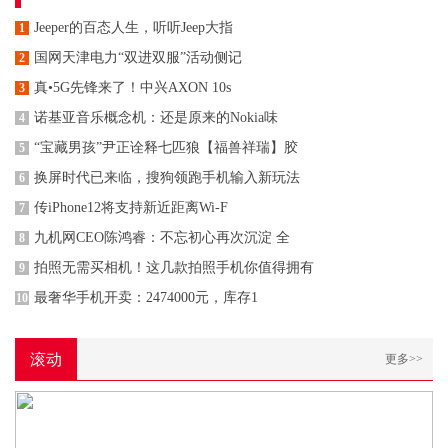
Jeeper的百态人生，听听Jeep大指
1
国网天津电力“双进双服”活动侧记
2
真•5G先锋来了！中兴AXON 10s
3
诺基亚音乐概念机：还是原来的Nokia味
4
“宝藏男孩”尹正诠释七匹狼【福兽祥瑞】胶
5
换屏时代已来临，搜狗领跑手机输入新玩法
6
传iPhone12将支持新近距离Wi-F
7
九机网CEO陈鸿睿：不忘初心再次沉淀 全
8
拍照无需买相机！这几款拍照手机你值得拥有
9
最奢华手机开卖：2474000元，库存1
10
滚动
更多>>