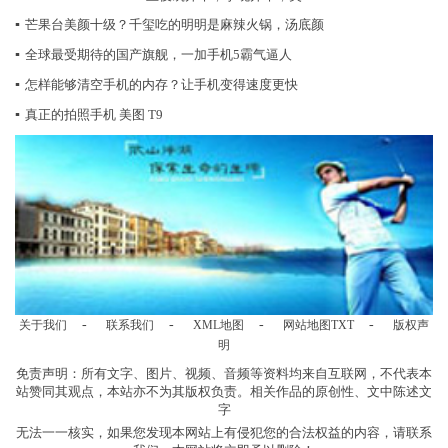
▪
芒果台美颜十级？千玺吃的明明是麻辣火锅，汤底颜
▪
全球最受期待的国产旗舰，一加手机5霸气逼人
▪
怎样能够清空手机的内存？让手机变得速度更快
▪
真正的拍照手机 美图 T9
-
-
-
-
关于我们
联系我们
XML地图
网站地图
TXT
版权声
明
免责声明：所有文字、图片、视频、音频等资料均来自互联网，不代表本
站赞同其观点，本站亦不为其版权负责。相关作品的原创性、文中陈述文
字
无法一一核实，如果您发现本网站上有侵犯您的合法权益的内容，请联系