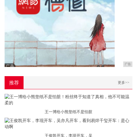
广告
推荐
更多>>
王一博给小熊垫纸不是怕脏
王俊凯开车，李现开车，吴