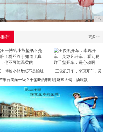
广告
推荐
更多>>
王一博给小熊垫纸不是怕脏
王俊凯开车，李现开车，吴
芒果台美颜十级？千玺吃的明明是麻辣火锅，汤底颜