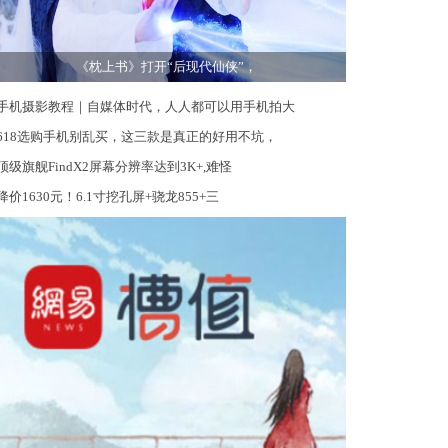
《枕上书》打开“后现代仙侠”，
手机摄影教程｜自媒体时代，人人都可以用手机拍大
618选购手机别乱买，这三款是真正的好用不坑，
顶级旗舰FindX2屏幕分辨率达到3K+,难怪
降价1630元！6.1寸挖孔屏+骁龙855+三