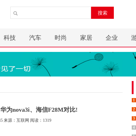
搜索
科技
汽车
时尚
家居
企业
1
华为nova3i、海信F28M对比!
2
3
45
来源：互联网
阅读：1319
4