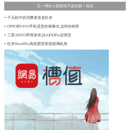
王一博给小熊垫纸不是怕脏！粉丝
▪
千元机中的消费者首选红米
▪
OPPO和VIVO手机进货价格曝光,这样的销售
▪
三星A905G即将发布,比iQOOPro还便宜
▪
红米Note8Pro真机图赏双面玻璃机身