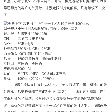
10点，小米手机5在小米官网宣布开售，但是这轮限时抢购仅对以前
早已预定的客户对外开放，未预定限时抢购的客户只有等候下一次
了。
型号规格
小米手机5标准配置 / 顶配 / 瓷器悦享版
显示屏
5.15英寸1920×1080
CPU
高通芯片骁龙820
RAM
3GB / 4gB
外壳储存
32GB / 64GB / 128GB
前摄像头
400万清晰度 UltraPixel
后摄
1600万清晰度、4轴光学防抖
互联网
三网通、全网通
充电电池
3000mAh
别的
VoLTE、NFC、QC 3.0快速充电
价钱
1999元 / 2299元 / 2699元
小米5在造型设计设计风格上，主要是持续了小米手机Note的设
计理念，后盖板选用了三d瓷器（悦享版），曲线图更为圆滑，产生
了非常好的持握感。指纹验证控制模块则放进了前边HOME功能
键，总体的功能键遍布看上去一些相近三星的设计方案。小米5自身