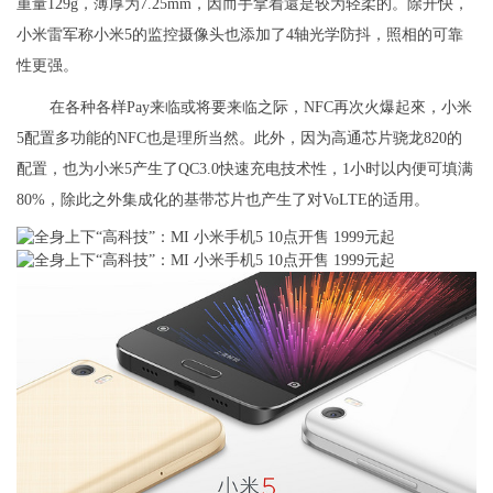
重量129g，薄厚为7.25mm，因而手拿着還是较为轻柔的。除开快，
小米雷军称小米5的监控摄像头也添加了4轴光学防抖，照相的可靠
性更强。
在各种各样Pay来临或将要来临之际，NFC再次火爆起來，小米
5配置多功能的NFC也是理所当然。此外，因为高通芯片骁龙820的
配置，也为小米5产生了QC3.0快速充电技术性，1小时以内便可填满
80%，除此之外集成化的基带芯片也产生了对VoLTE的适用。