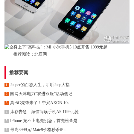
推荐阅读：
北辰网
推荐要闻
Jeeper的百态人生，听听Jeep大指
1
国网天津电力“双进双服”活动侧记
2
真•5G先锋来了！中兴AXON 10s
3
库存告急！海信阅读手机A5 1199元抢
4
iPhone 充不上电先别急，首先检查是
5
最高8999元!Mate9价格秒杀iPh
6