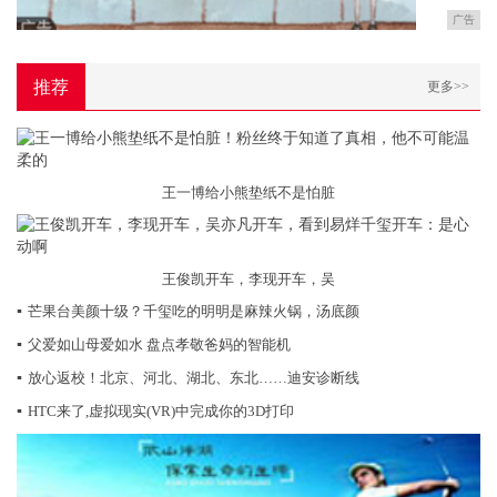
广告
推荐
更多>>
王一博给小熊垫纸不是怕脏
王俊凯开车，李现开车，吴
▪
芒果台美颜十级？千玺吃的明明是麻辣火锅，汤底颜
▪
父爱如山母爱如水 盘点孝敬爸妈的智能机
▪
放心返校！北京、河北、湖北、东北……迪安诊断线
▪
HTC来了,虚拟现实(VR)中完成你的3D打印