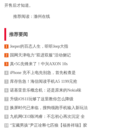
开售后才知道。
推荐阅读：
滁州在线
推荐要闻
Jeeper的百态人生，听听Jeep大指
1
国网天津电力“双进双服”活动侧记
2
真•5G先锋来了！中兴AXON 10s
3
iPhone 充不上电先别急，首先检查是
4
库存告急！海信阅读手机A5 1199元抢
5
诺基亚音乐概念机：还是原来的Nokia味
6
升级iOS11玩够了这里教你怎么降级
7
换屏时代已来临，搜狗领跑手机输入新玩法
8
九机网CEO陈鸿睿：不忘初心再次沉淀 全
9
“宝藏男孩”尹正诠释七匹狼【福兽祥瑞】胶
10