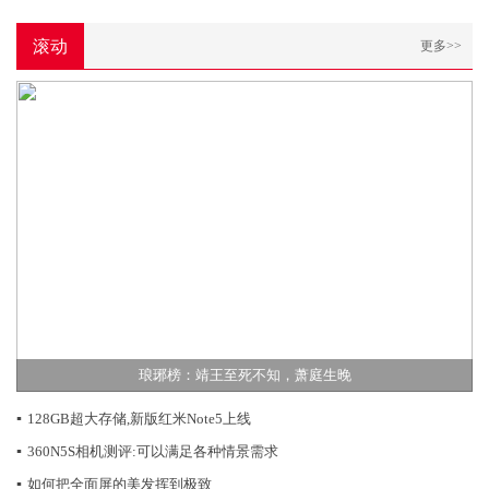
滚动
更多>>
琅琊榜：靖王至死不知，萧庭生晚
▪
128GB超大存储,新版红米Note5上线
▪
360N5S相机测评:可以满足各种情景需求
▪
如何把全面屏的美发挥到极致