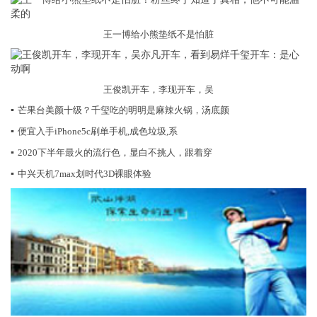
王一博给小熊垫纸不是怕脏
王俊凯开车，李现开车，吴
▪
芒果台美颜十级？千玺吃的明明是麻辣火锅，汤底颜
▪
便宜入手iPhone5c刷单手机,成色垃圾,系
▪
2020下半年最火的流行色，显白不挑人，跟着穿
▪
中兴天机7max划时代3D裸眼体验