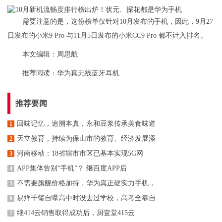
需要注意的是，这份榜单仅针对10月发布的手机，因此，9月27
日发布的小米9 Pro 与11月5日发布的小米CC9 Pro 都不计入排名。
本文编辑：周思航
推荐阅读：
华为真无线蓝牙耳机
推荐要闻
回味记忆，追溯本真，永和豆浆传承美食味道
1
天立教育，持续为保山市的教育、经济发展添
2
河南移动：18省辖市市区已基本实现5G网
3
APP集体告别“手机”？ 继百度APP后
4
不需要旗舰价格加持，华为真正硬实力手机，
5
易烊千玺自曝高中时没去过学校，高考全靠自
6
继414云销售取得成功后，厨壹堂415云
7