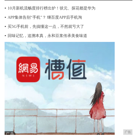
▪
10月新机流畅度排行榜出炉！状元、探花都是华为
▪
APP集体告别“手机”？ 继百度APP后手机淘
▪
买5G手机前，先搞懂这一点，不然就亏大了
▪
回味记忆，追溯本真，永和豆浆传承美食味道
广告