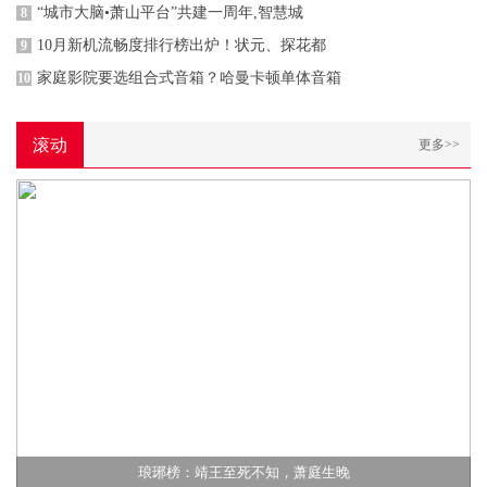
“城市大脑•萧山平台”共建一周年,智慧城
8
10月新机流畅度排行榜出炉！状元、探花都
9
家庭影院要选组合式音箱？哈曼卡顿单体音箱
10
滚动
更多>>
琅琊榜：靖王至死不知，萧庭生晚