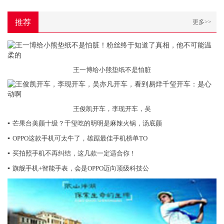
推荐
更多>>
王一博给小熊垫纸不是怕脏
王俊凯开车，李现开车，吴
▪
芒果台美颜十级？千玺吃的明明是麻辣火锅，汤底颜
▪
OPPO这款手机可太牛了，雄踞最佳手机榜单TO
▪
买拍照手机不再纠结，这几款一定适合你！
▪
旗舰手机+智能手表，会是OPPO迈向顶级科技公