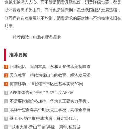
也越来越深入人心。而不管是消费升级也好，消费降级也罢，都是
以消费者需求为主导。同时也需注意到：虽然我国经济发展迅猛，
但同样存在着发展的不均衡，消费需求的层次性与不均衡性依旧在
那里。
推荐阅读：
电脑有哪些品牌
推荐要闻
回味记忆，追溯本真，永和豆浆传承美食味道
1
天立教育，持续为保山市的教育、经济发展添
2
河南移动：18省辖市市区已基本实现5G网
3
APP集体告别“手机”？ 继百度APP后
4
不需要旗舰价格加持，华为真正硬实力手机，
5
易烊千玺自曝高中时没去过学校，高考全靠自
6
继414云销售取得成功后，厨壹堂415云
7
“城市大脑•萧山平台”共建一周年,智慧城
8