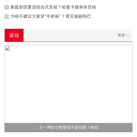
家庭影院要选组合式音箱？哈曼卡顿单体音箱
9
为啥不建议大家穿“牛奶袜”？看完迪丽热巴
10
滚动
更多>>
王一博给小熊垫纸不是怕脏！粉丝